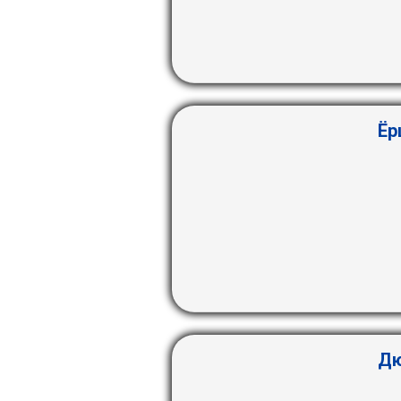
Ёр
Дю