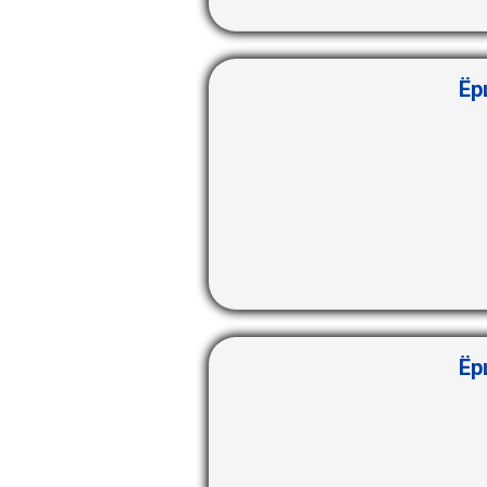
Ёр
Ёр