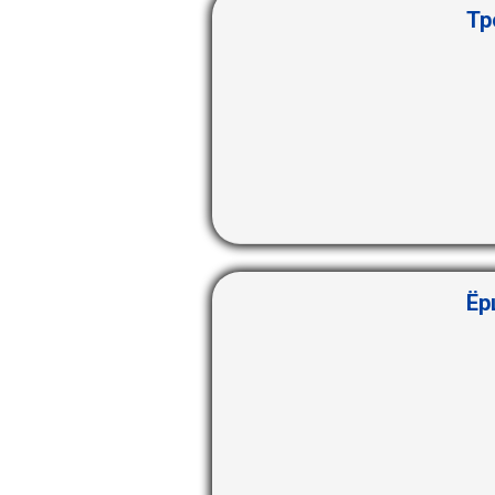
Тр
Ёр