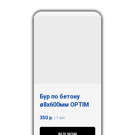
Бур по бетону
ø8х600мм OPTIM
350
р.
/
1 шт
BUY NOW