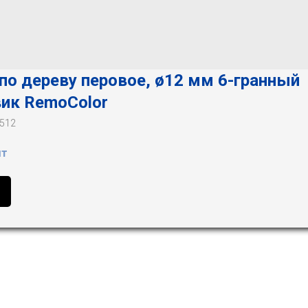
по дереву перовое, ø12 мм 6-гранный
ик RemoColor
-512
шт