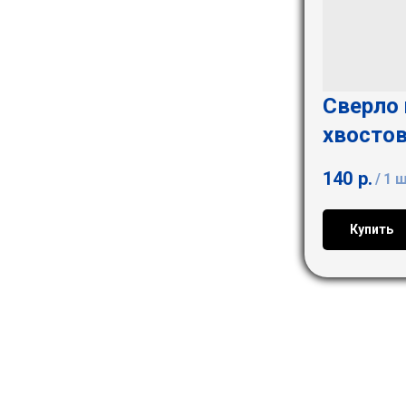
Сверло 
хвосто
140
р.
/
1 
Купить