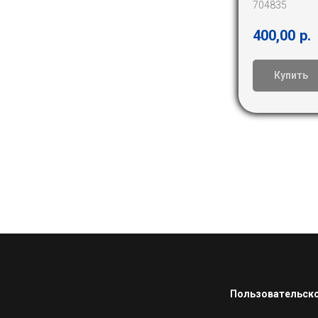
704835
400,00
р.
Купить
Пользовательско