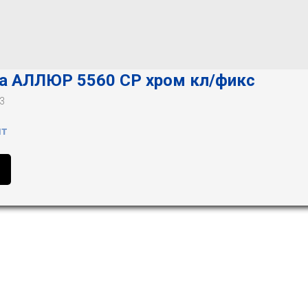
а АЛЛЮР 5560 СР хром кл/фикс
3
шт