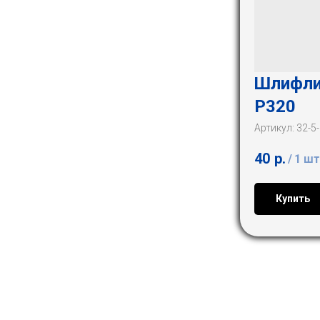
Шлифлис
Р320
Артикул:
32-5
40
р.
/
1 шт
Купить