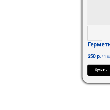
Гермет
650
р.
/
1 
Купить