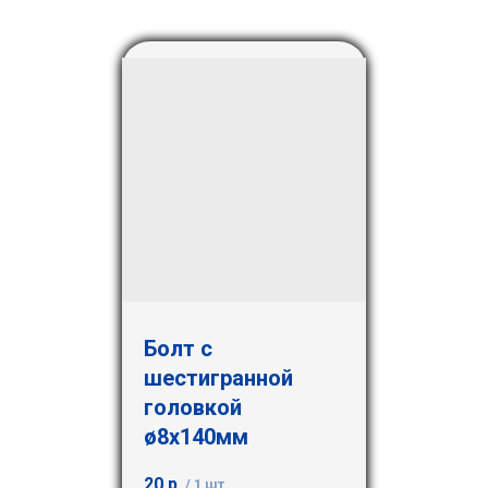
Болт с
шестигранной
головкой
ø8х140мм
20
р.
/
1 шт