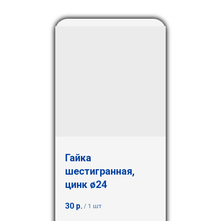
Гайка
шестигранная,
цинк ø24
30
р.
/
1 шт