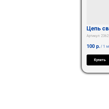
Цепь св
Артикул:
2362
100
р.
/
1 м
Купить