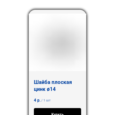
Шайба плоская
цинк ø14
4
р.
/
1 шт
Купить