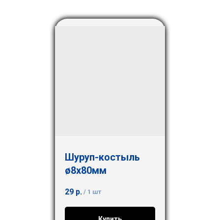
Шуруп-костыль
ø8х80мм
29
р.
/
1 шт
Купить