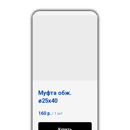
Муфта обж.
ø25х40
160
р.
/
1 шт
Купить