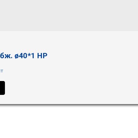
бж. ø40*1 НР
шт