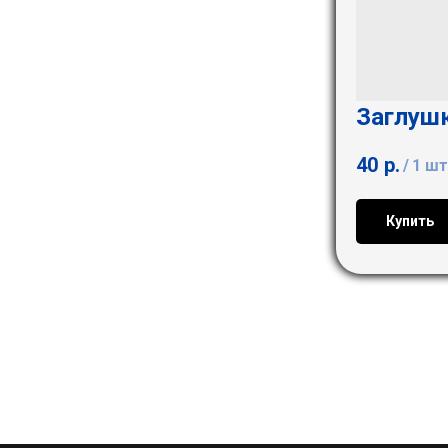
Заглуш
40
р.
/
1 шт
Купить