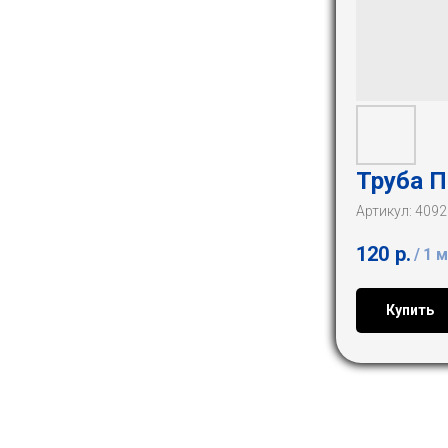
Труба П
Артикул:
4092
120
р.
/
1 м
Купить