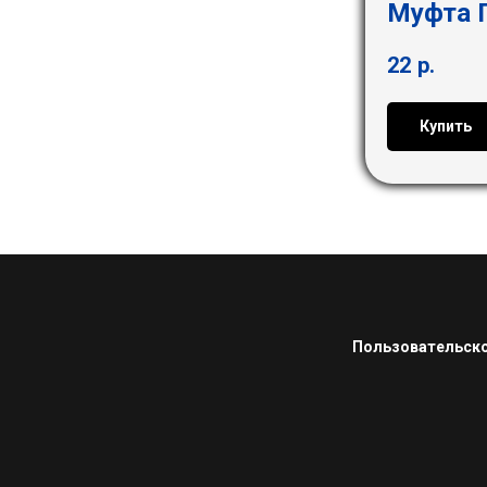
Муфта П
22
р.
Купить
Пользовательско