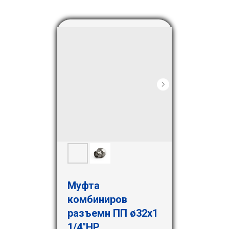
Муфта
комбиниров
разъемн ПП ø32х1
1/4"НР