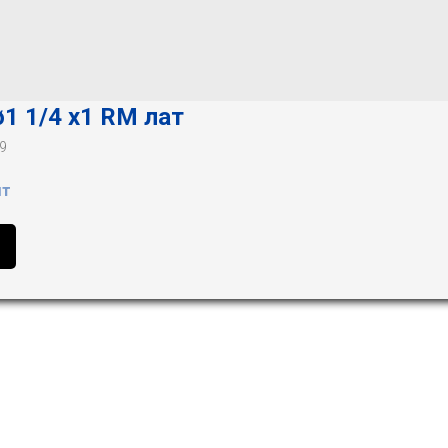
1 1/4 х1 RM лат
9
шт