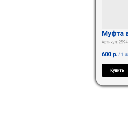
Муфта ø
Артикул:
2594
600
р.
/
1 
Купить