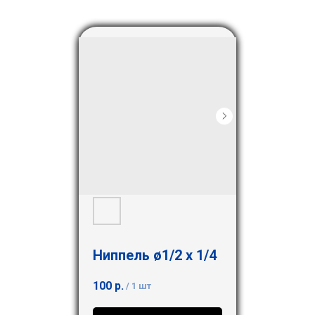
Ниппель ø1/2 х 1/4
100
р.
/
1 шт