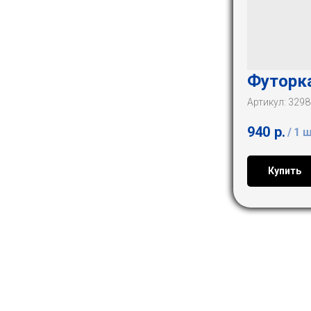
Футорка
Артикул:
3298
940
р.
/
1 
Купить