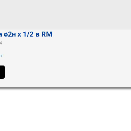
 ø2н х 1/2 в RM
4
шт