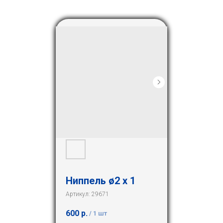
Ниппель ø2 х 1
Артикул:
29671
600
р.
/
1 шт