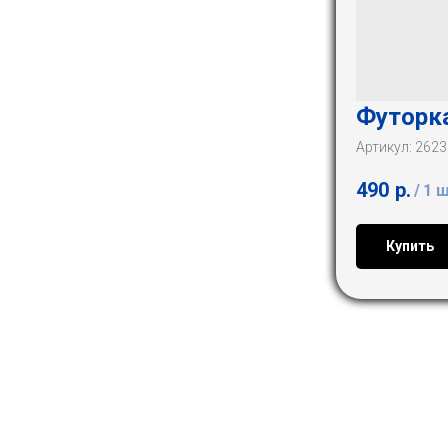
Футорка
Артикул:
2623
490
р.
/
1 
Купить