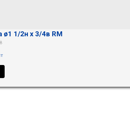
 ø1 1/2н х 3/4в RM
8
шт