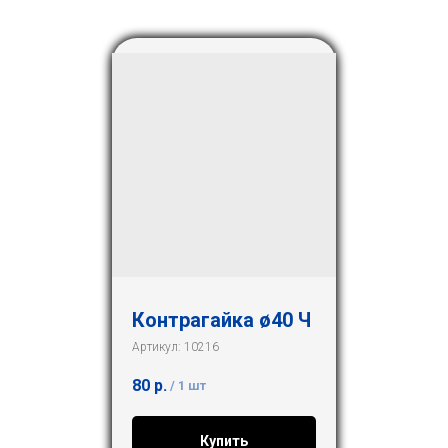
Контрагайка ø40 Ч
Артикул:
10216
80
р.
/
1 шт
Купить