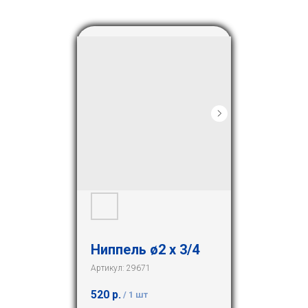
Ниппель ø2 х 3/4
Артикул:
29671
520
р.
/
1 шт