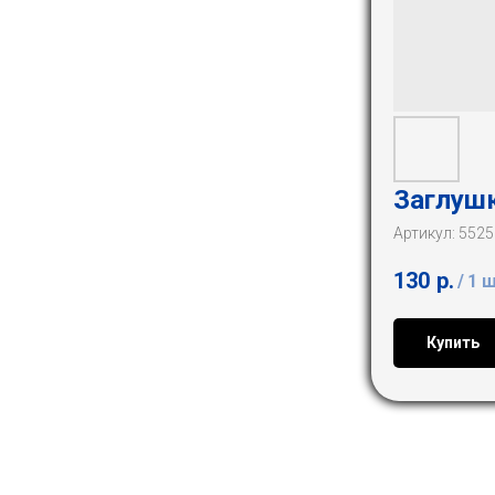
Заглушк
Артикул:
5525
130
р.
/
1 
Купить