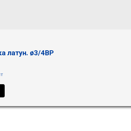
а латун. ø3/4ВР
шт