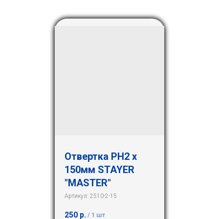
Отвертка РН2 х
150мм STAYER
"MASTER"
Артикул:
2510-2-15
250
р.
/
1 шт