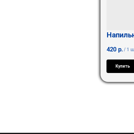
Напиль
420
р.
/
1 
Купить