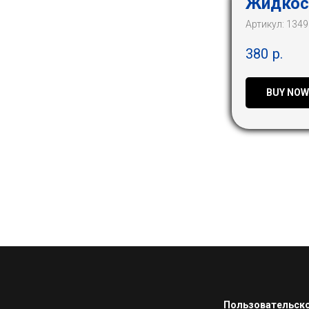
Жидкос
Артикул:
1349
380
р.
BUY NOW
Пользовательско