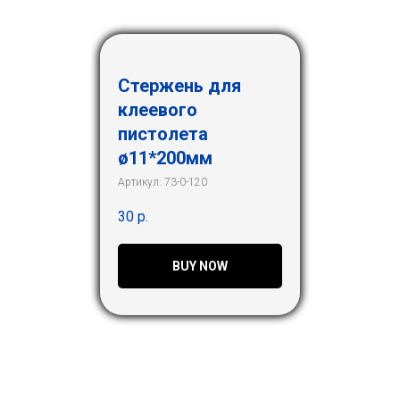
Стержень для
клеевого
пистолета
ø11*200мм
Артикул:
73-0-120
30
р.
BUY NOW