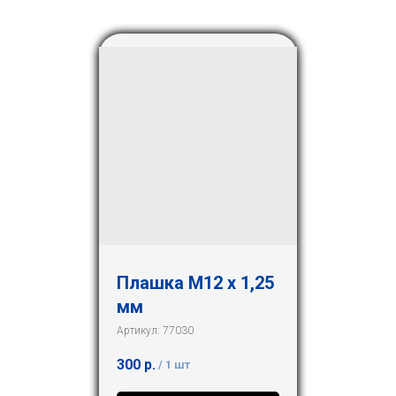
Плашка М12 х 1,25
мм
Артикул:
77030
300
р.
/
1 шт